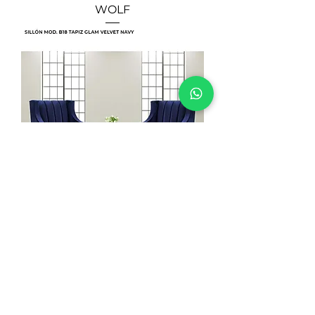
WOLF
SILLÓN MOD. B18 TAPIZ GLAM
VELVET NAVY