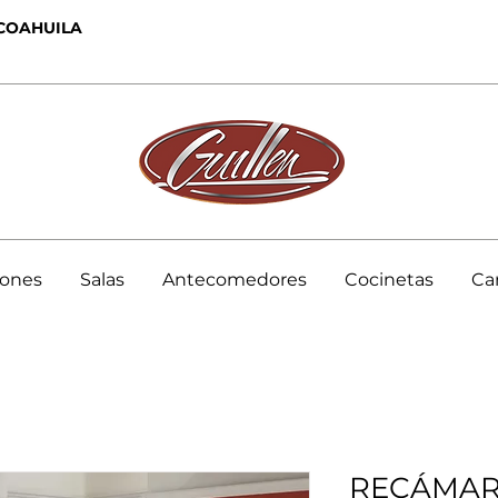
 COAHUILA
hones
Salas
Antecomedores
Cocinetas
Ca
RECÁMAR